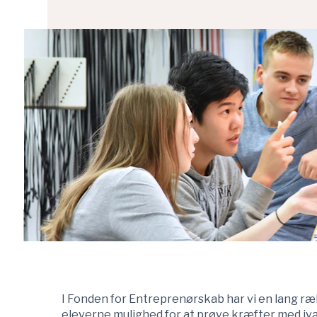
I Fonden for Entreprenørskab har vi en lang ræk
eleverne mulighed for at prøve kræfter med ivær