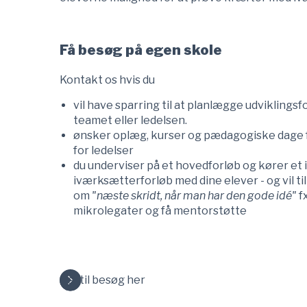
Få besøg på egen skole
Kontakt os hvis du
vil have sparring til at planlægge udviklingsf
teamet eller ledelsen.
ønsker oplæg, kurser og pædagogiske dage f
for ledelser
du underviser på et hovedforløb og kører et 
iværksætterforløb med dine elever - og vil t
om
"næste skridt, når man har den gode idé"
f
mikrolegater og få mentorstøtte
Bestil besøg her