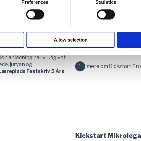
Preferences
Statistics
Kickstart Program
 virksomheder og
Et undervisningsforløb i iv
nskompetencerne hos deres
afsæt i erhvervsuddannelse
dan en kobling af
kompetencer til at skabe d
ation (eller
Allow selection
leder eller selvstændig.
og umiddelbar værdi både
I den anledning har vi udgivet
ede, juryen og
Læs mere om Kickstart P
Læreplads Festskriv 5 Års
Kickstart Mikrolegat 