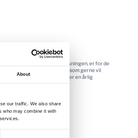
ndervisere
enørskab i skolen og undervisningen, er for de
iværksætteri og innovation og som gerne vil
About
ger og inspiration. NEIS afholder en årlig
t.
se our traffic. We also share
ers who may combine it with
 services.