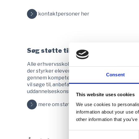
Find kontaktpersoner her
Søg støtte til undervisningsudvikl
Alle erhvervsskoler kan søge økonomisk støtte t
der styrker elevernes entreprenørskabskompe
Consent
gennem kompetenceudvikling af lærere og ins
vil søge til, anbefaler vi, at man tager kontakt t
uddannelseskonsulent, inden man kaster sig o
This website uses cookies
Læs mere om støttemulighederne her
We use cookies to personalis
information about your use of
other information that you’ve
Consent