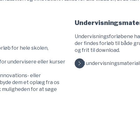
Undervisningsmater
Undervisningsforløbene har
der findes forløb til både g
orløb for hele skolen,
og frit til download.
or undervisere eller kurser
Find undervisningsmaterial
innovations- eller
ilbyde dem et oplæg fra os
x muligheden for at søge