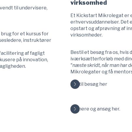
virksomhed
endt til undervisere,
Et
Kickstart Mikrolegat er e
erhvervsuddannelser. Det 
opstart og afprøvning af i
r brug for et kursus for
virksomheder.
esledere, instruktører
Bestil et besøg fra os, hvis 
cilitering af fagligt
iværksætterforløb med dine 
kusere på innovation,
"næste skridt, når man har 
fagligheden.
Mikrolegater og få mentor
Bestil besøg her
Se mere og ansøg her.