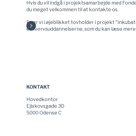
Hvis du vil indgå i projektsamarbejde med Fond
du meget velkommen til at kontakte os.
Fx er vi i øjeblikket tovholder i projekt "inkubat
erhvervsuddannelserne, som du kan læse mer
Sidefod
KONTAKT
Hovedkontor
Ejlskovsgade 3D
5000 Odense C