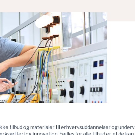
ke tilbud og materialer til erhvervsuddannelser og undervi
ksætteri og innovation. Fælles for alle tilbud er, at de kan