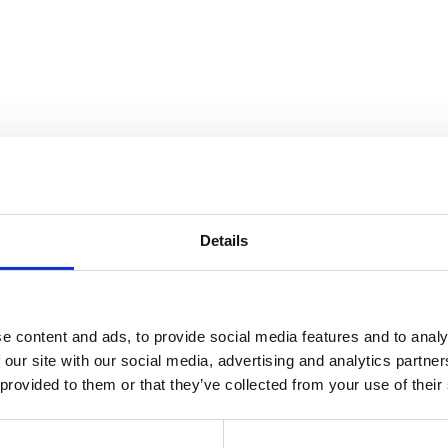
ing
NEIS-netværk for u
il udvikling af indsatser,
NEIS – netværk for entrepr
tencer enten direkte eller
lærere, som er optaget af 
Details
truktører. Uanset hvad man
finde og dele viden, erfarin
il fondens
konference centralt i lande
ver ansøgningen.
e content and ads, to provide social media features and to analy
Find NEIS her
 our site with our social media, advertising and analytics partn
 provided to them or that they’ve collected from your use of their