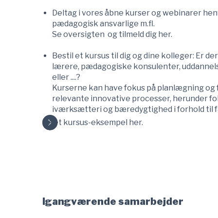
Deltag i vores åbne kurser og webinarer henv
pædagogisk ansvarlige m.fl.
Se oversigten og tilmeld dig her.
Bestil et kursus til dig og dine kolleger: Er de
lærere, pædagogiske konsulenter, uddannels
eller ....?
Kurserne kan have fokus på planlægning og fa
relevante innovative processer, herunder fo
iværksætteri og bæredygtighed i forhold til 
Se et kursus-eksempel her.
Igangværende samarbejder