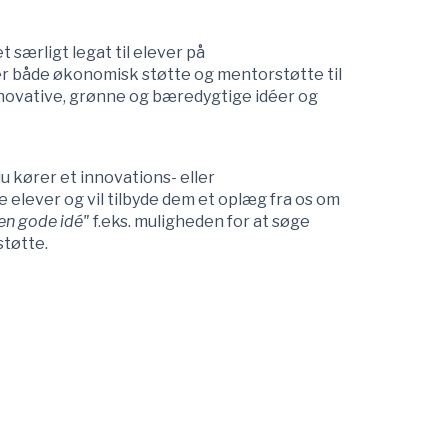
t særligt legat til elever på
er
både økonomisk støtte og mentorstøtte til
nnovative, grønne og bæredygtige idéer og
du kører et innovations- eller
elever og vil tilbyde dem et oplæg fra os om
den gode idé"
f.eks. muligheden for at søge
støtte.