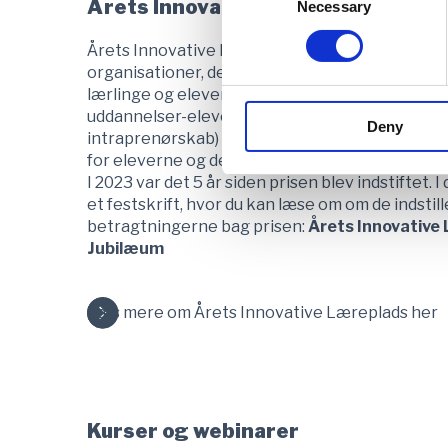
Årets Innovative Læreplads
Selection
Necessary
Årets Innovative Læreplads-prisen hædrer de
organisationer, der kan katalysere innovatio
lærlinge og elever. Prisen er et udtryk for, hvor
uddannelser-elever-arbejdsgivere gennem innov
Deny
intraprenørskab) kan skabe fremtidsrelevans 
for eleverne og deres arbejdsgivere.
I 2023 var det 5 år siden prisen blev indstiftet. 
et festskrift, hvor du kan læse om om de indstill
betragtningerne bag prisen:
Årets Innovative 
Jubilæum
Læs mere om Årets Innovative Læreplads her
Kurser og webinarer