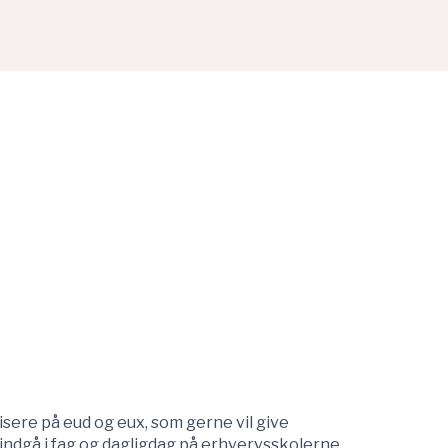
sere på eud og eux, som gerne vil give
 indgå i fag og dagligdag på erhvervsskolerne.