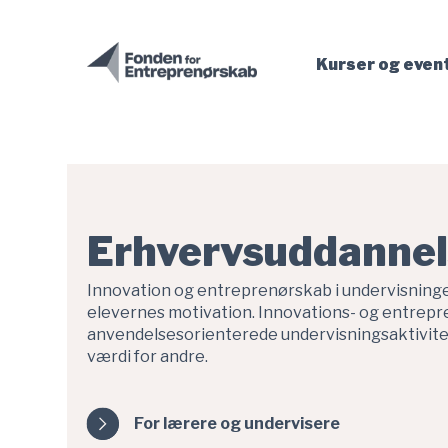
Erhvervsuddannelser - Fonden for Entreprenørskab er indlæst
Gå til hovedindhold
Kurser og even
Erhvervsuddannel
Innovation og entreprenørskab i undervisning
elevernes motivation. Innovations- og entrep
anvendelsesorienterede undervisningsaktivitete
værdi for andre.
For lærere og undervisere