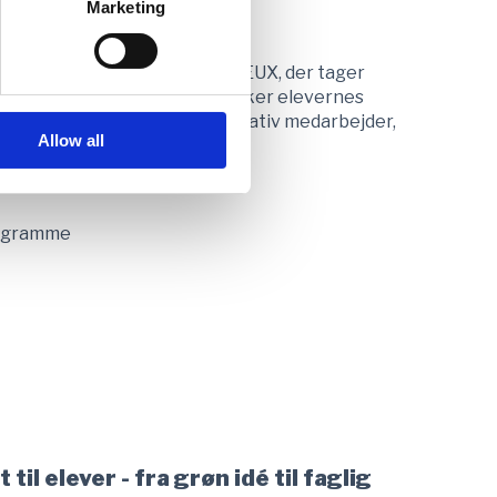
Marketing
me
ærksætteri for elever på EUD/EUX, der tager
rnes faglighed. Forløbet styrker elevernes
eres egen succes – som innovativ medarbejder,
Allow all
rogramme
til elever - fra grøn idé til faglig