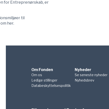
en for Entreprenørskab, er
ionsmiljøer til
e om
her
.
Om Fonden
Nyheder
Om os
Se seneste nyheder
Ledige stillinger
Nyhedsbrev
Databeskyttelsespolitik