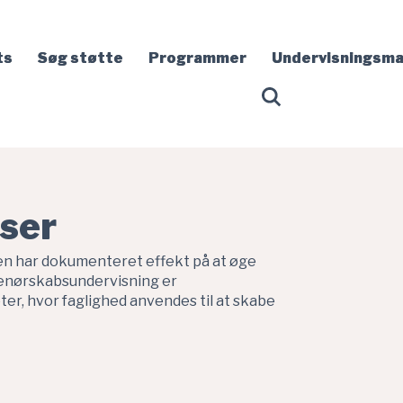
ts
Søg støtte
Programmer
Undervisningsma
ser
en har dokumenteret effekt på at øge
renørskabsundervisning er
r, hvor faglighed anvendes til at skabe