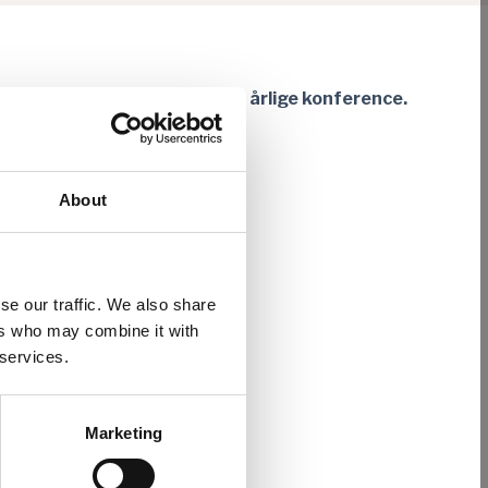
t og få gratis adgang til den årlige konference.
6.-7. oktober 2026 i Korsør.
About
ER
.
rogrammet
HER
se our traffic. We also share
ers who may combine it with
 services.
Marketing