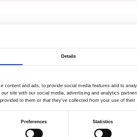
Tilmeld dig netværke
plejning og en overnatning til den
Konferencen foregår 
Details
er workshops.
Du kan tilmelde dig
H
en.
Du kan downloade p
e content and ads, to provide social media features and to analy
 our site with our social media, advertising and analytics partn
 provided to them or that they’ve collected from your use of their
nspirere de andre deltagere i
Preferences
Statistics