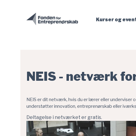
- Fonden for Entreprenørskab er indlæst
Gå til hovedindhold
Kurser og even
NEIS - netværk fo
NEIS er dit netværk, hvis du er lærer eller underviser 
understøtter innovation, entreprenørskab eller iværk
Deltagelse i netværket er gratis.