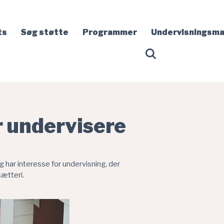
ts
Søg støtte
Programmer
Undervisningsma
r undervisere
og har interesse for undervisning, der
sætteri.