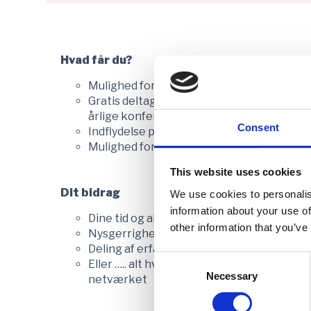
Hvad får du?
Mulighed for at mødes med kolleger
Gratis deltagelse i alle møderne – inkl. for
årlige konference.
Consent
Indflydelse på indhold & emner, oplæg ell
Mulighed for at rådgive og inspirere Fond
This website uses cookies
Dit bidrag
We use cookies to personalis
information about your use of
Dine tid og aktive deltagelse
other information that you’ve
Nysgerrighed
Deling af erfaringer & ideer
Consent
Eller ….. alt hvad der kan være med til at i
Selection
Necessary
netværket