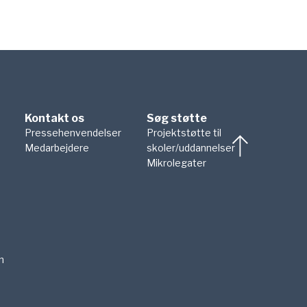
Kontakt os
Søg støtte
Pressehenvendelser
Projektstøtte til
Medarbejdere
skoler/uddannelser
Mikrolegater
n