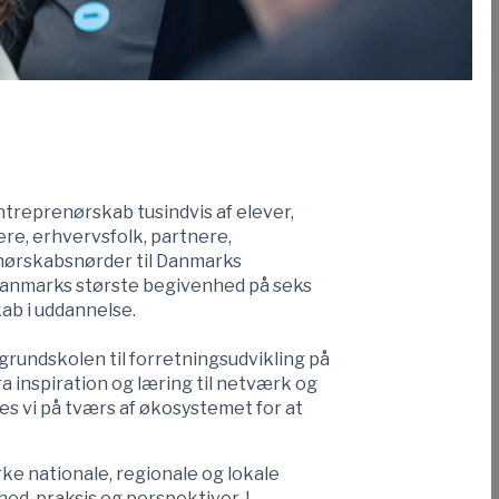
ntreprenørskab tusindvis af elever,
re, erhvervsfolk, partnere,
nørskabsnørder til Danmarks
Danmarks største begivenhed på seks
ab i uddannelse.
 grundskolen til forretningsudvikling på
 inspiration og læring til netværk og
s vi på tværs af økosystemet for at
rke nationale, regionale og lokale
ed, praksis og perspektiver. I