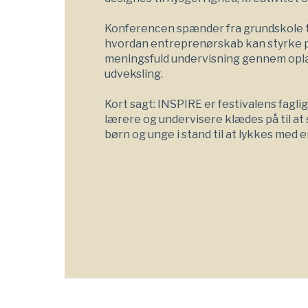
Konferencen spænder fra grundskole til
hvordan entreprenørskab kan styrke 
meningsfuld undervisning gennem oplæg
udveksling.
Kort sagt: INSPIRE er festivalens fagli
lærere og undervisere klædes på til at
børn og unge i stand til at lykkes med