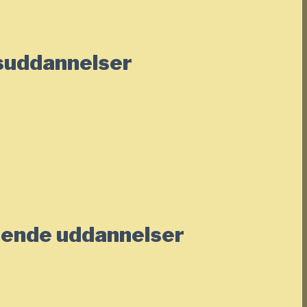
suddannelser
ående uddannelser