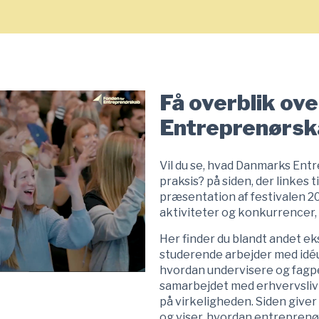
Få overblik ov
Entreprenørsk
Vil du se, hvad Danmarks Ent
praksis? på siden, der linkes 
præsentation af festivalen 20
aktiviteter og konkurrencer,
Her finder du blandt andet e
studerende arbejder med idéu
hvordan undervisere og fagp
samarbejdet med erhvervsliv
på virkeligheden. Siden giver 
og viser, hvordan entreprenø