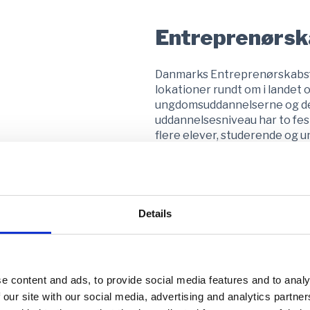
Entreprenørska
Danmarks Entreprenørskabsfes
lokationer rundt om i landet 
ungdomsuddannelserne og de
uddannelsesniveau har to fest
flere elever, studerende og u
tættere på deres egen hverd
De enkelte dage er målrettet
giver deltagerne mulighed for
feedback fra dommere og erh
Details
dyste om attraktive præmier.
praksisnært og meningsfuldt.
e content and ads, to provide social media features and to analy
 our site with our social media, advertising and analytics partn