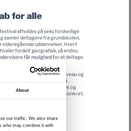
b for alle
tival afholdes på seks forskellige
og samler deltagere fra grundskolen,
 videregående uddannelser. Hvert
ivaler fordelt geografisk, så endnu
ndervisere får mulighed for at deltage
ag.
 det specifikke uddannelsesniveau og
 at præsentere deres idéer, få
vervsliv, styrke deres netværk og
About
 Her bliver entreprenørskab konkret,
se our traffic. We also share
ers who may combine it with