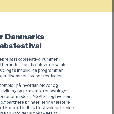
er Danmarks
absfestival
reprenørskabsfestival rummer i
til herunder, kan du opleve en samlet
25 og få indblik i de programmer,
 der tilsammen skaber festivalen.
ksempler på, hvordan elever og
dvikling og præsenterer løsninger,
ersoner mødes i INSPIRE, og hvordan
 og partnere bringer læring tættere
et konkret indblik i festivalens bredde
rskab udfolder sig på tværs af