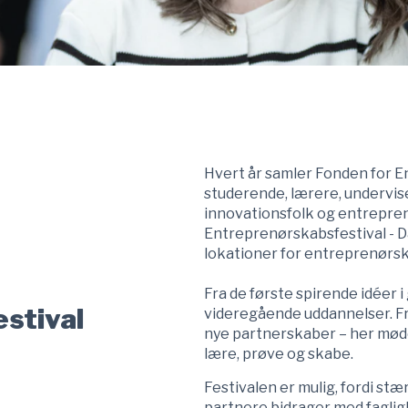
Hvert år samler Fonden for E
studerende, lærere, undervise
innovationsfolk og entrepre
Entreprenørskabsfestival - 
lokationer for entreprenørsk
Fra de første spirende idéer i
stival
videregående uddannelser. Fra
nye partnerskaber – her møde
lære, prøve og skabe.
Festivalen er mulig, fordi stæ
partnere bidrager med fagligh