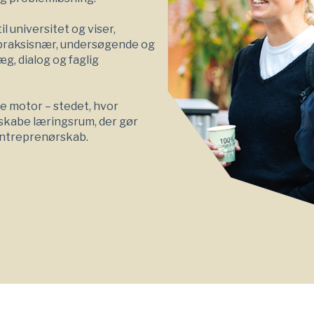
 universitet og viser,
praksisnær, undersøgende og
, dialog og faglig
ge motor – stedet, hvor
 skabe læringsrum, der gør
 entreprenørskab.