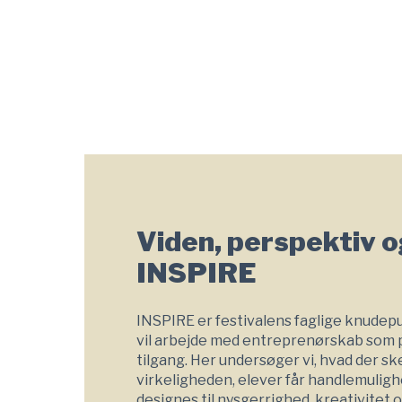
Viden, perspektiv 
INSPIRE
INSPIRE er festivalens faglige knudepun
vil arbejde med entreprenørskab som 
tilgang. Her undersøger vi, hvad der ske
virkeligheden, elever får handlemuligh
designes til nysgerrighed, kreativitet