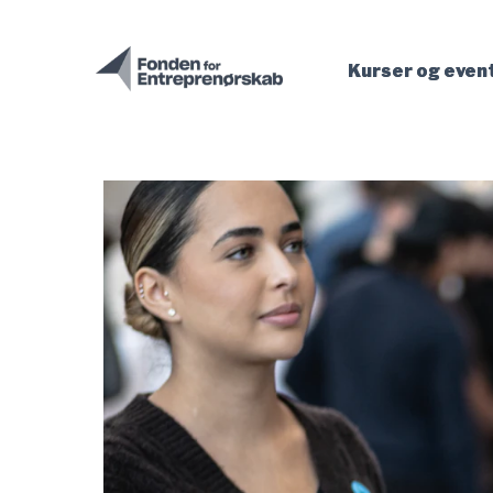
- Fonden for Entreprenørskab er indlæst
Gå til hovedindhold
Kurser og even