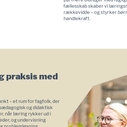
fællesskab skaber vi lærings
rækkevidde – og styrker bør
handlekraft.
og praksis med
kt – et rum for fagfolk, der
pædagogisk og didaktisk
r, når læring rykker ud i
eder, og undervisning
 og problemløsning.