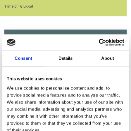
Tilmelding lukket
Links og filer
Consent
Details
About
Retningslinjer for rapport
Bedømmelseskriterier for rapporten
This website uses cookies
We use cookies to personalise content and ads, to
Bedømmelseskriterier for scenepræsentationen
provide social media features and to analyse our traffic.
Bedømmelseskriterier for standinterviewet
We also share information about your use of our site with
our social media, advertising and analytics partners who
Bedømmelseskriterier for lukket dommerinterview
may combine it with other information that you’ve
provided to them or that they’ve collected from your use
of their services.