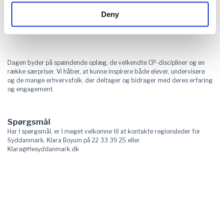
Deny
Selvom det er ét samlet arrangement, vil kvalifikationen til DM foregå
separat med de rette antal pladser fordelt til hver region, som normalt.
Dagen byder på spændende oplæg, de velkendte CP-discipliner og en
række særpriser. Vi håber, at kunne inspirere både elever, undervisere
og de mange erhvervsfolk, der deltager og bidrager med deres erfaring
og engagement.
Spørgsmål
Har I spørgsmål, er I meget velkomne til at kontakte regionsleder for
Syddanmark, Klara Boyum på 22 33 39 25 eller
Klara@ffesyddanmark.dk