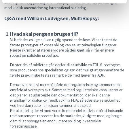
Med legatet i ryggen tager MultiBiopsy nu næste skridt i udviklingen
mod klinisk anvendelse og international skalering.
Q&A med William Ludvigsen, MultiBiopsy:
Hvad skal pengene bruges til?
Vi befinder os lige nu i en rigtig spændende fase. Vi har testet de
første prototyper af vores nål og kan se, at teknologien fungerer.
Næste skridt er at iterere videre på designet, så vi får en mere
robust og pålidelig prototype.
En stor del af midlerne går derfor til at udvikle en TRL 6-prototype,
som produceres hos specialister og gør det muligt at gennemføre de
første prækliniske tests i samarbejde med læger fra AUH.
Derudover skal vi mere på både det regulatoriske og kommercielle
område af vores projekt. Sammen med regulatoriske konsulenter er
det planen at udarbejde den dokumentation, der skal danne
grundlag for dialog og feedback fra FDA, således større sikkerhed
ved hvordan resten af rejsen kommer til at se ud.
Parallelt arbejder vi med vores kommercielle advisor på at indsamle
reimbursement-rapporter fra de markeder, vi sigter mod, og bruge
dem til at opbygge en endnu mere solid og investorklar
forretningscase.