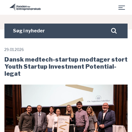
- Fonden for Entreprenørskab er indlæst
Gå til hovedindhold
Søg
Søg
i
nyheder
29.01.2026
Dansk medtech-startup modtager stort
Youth Startup Investment Potential-
legat