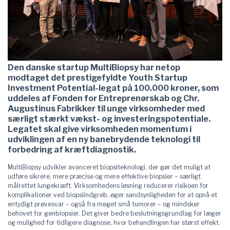
Den danske startup MultiBiopsy har netop
modtaget det prestigefyldte Youth Startup
Investment Potential-legat på 100.000 kroner, som
uddeles af Fonden for Entreprenørskab og Chr.
Augustinus Fabrikker til unge virksomheder med
særligt stærkt vækst- og investeringspotentiale.
Legatet skal give virksomheden momentum i
udviklingen af en ny banebrydende teknologi til
forbedring af kræftdiagnostik.
MultiBiopsy udvikler avanceret biopsiteknologi, der gør det muligt at
udføre sikrere, mere præcise og mere effektive biopsier – særligt
målrettet lungekræft. Virksomhedens løsning reducerer risikoen for
komplikationer ved biopsiindgreb, øger sandsynligheden for at opnå et
entydigt prøvesvar – også fra meget små tumorer – og mindsker
behovet for genbiopsier. Det giver bedre beslutningsgrundlag for læger
og mulighed for tidligere diagnose, hvor behandlingen har størst effekt.