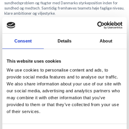
sundhedsproblem og flugter med Danmarks styrkeposition inden for
sundhed og medtech. Samtidig fremhæves teamets høje faglige niveau,
klare ambitioner og viljestyrke.
Juryen peger også på, at markedet for løsningen er stort og voksende –
ikke mindst med udsigt til mere udbredt og muligvis obligatorisk
lungekræftscreening. MultiBiopsy gentænker en eksisterende løsning på
en måde, der gør det muligt at integrere produktet i eksisterende
Consent
Details
About
kliniske arbejdsgange og værdikæder, hvilket øger sandsynligheden for
en realistisk og skalerbar kommercialisering, når regulatorisk
godkendelse opnås.
This website uses cookies
Endelig vurderer juryen, at legatet kan spille en afgørende rolle for et
medtech-projekt med lang vej til markedet ved at skabe momentum og
We use cookies to personalise content and ads, to
tiltrække yderligere investeringer, som er helt afgørende for succes.
provide social media features and to analyse our traffic.
We also share information about your use of our site with
Støtte fra Chr. Augustinus Fabrikker
our social media, advertising and analytics partners who
may combine it with other information that you’ve
Youth Startup Investment Potential-legatet er sponsoreret af det
fondsejede investeringsselskab Chr. Augustinus Fabrikker, som støtter
provided to them or that they’ve collected from your use
det unge innovative vækstlag, der har evnen til at omsætte ideer til
of their services.
løsninger, der skaber værdi og kan lede til nye danske
vækstvirksomheder, innovation, kompetencer og arbejdspladser – og
dermed bidrage til velfærdssamfundet.