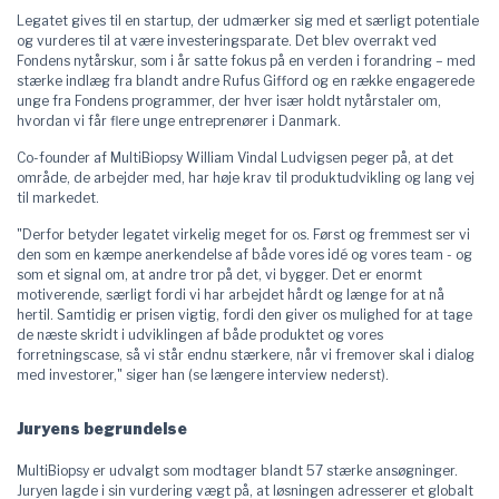
Legatet gives til en startup, der udmærker sig med et særligt potentiale
og vurderes til at være investeringsparate. Det blev overrakt ved
Fondens nytårskur, som i år satte fokus på en verden i forandring – med
stærke indlæg fra blandt andre Rufus Gifford og en række engagerede
unge fra Fondens programmer, der hver især holdt nytårstaler om,
hvordan vi får flere unge entreprenører i Danmark.
Co-founder af MultiBiopsy William Vindal Ludvigsen peger på, at det
område, de arbejder med, har høje krav til produktudvikling og lang vej
til markedet.
"Derfor betyder legatet virkelig meget for os. Først og fremmest ser vi
den som en kæmpe anerkendelse af både vores idé og vores team - og
som et signal om, at andre tror på det, vi bygger. Det er enormt
motiverende, særligt fordi vi har arbejdet hårdt og længe for at nå
hertil. Samtidig er prisen vigtig, fordi den giver os mulighed for at tage
de næste skridt i udviklingen af både produktet og vores
forretningscase, så vi står endnu stærkere, når vi fremover skal i dialog
med investorer," siger han (se længere interview nederst).
Juryens begrundelse
MultiBiopsy er udvalgt som modtager blandt 57 stærke ansøgninger.
Juryen lagde i sin vurdering vægt på, at løsningen adresserer et globalt