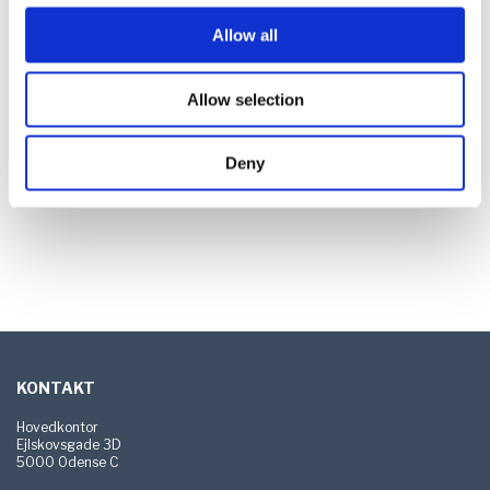
Allow all
Allow selection
Deny
Sidefod
KONTAKT
Hovedkontor
Ejlskovsgade 3D
5000 Odense C