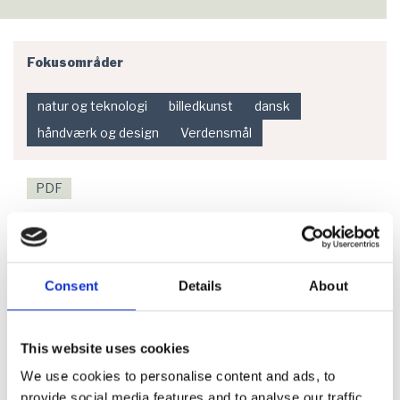
Fokusområder
natur og teknologi
billedkunst
dansk
håndværk og design
Verdensmål
PDF
Truede dyr - insekter
Consent
Details
About
Hent - Truede dyr - insekter
This website uses cookies
I dette forløb skal eleverne:
We use cookies to personalise content and ads, to
Have oplæg om insekter og vild natur i byen. Det
provide social media features and to analyse our traffic.