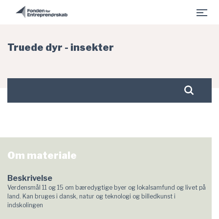
- Fonden for Entreprenørskab er indlæst
Gå til hovedindhold
Truede dyr - insekter
Søg
Om materiale
Beskrivelse
Verdensmål 11 og 15 om bæredygtige byer og lokalsamfund og livet på
land. Kan bruges i dansk, natur og teknologi og billedkunst i
indskolingen