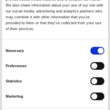
kan være gennem besøg hos eller besøg af en
We also share information about your use of our site with
af Danmarks Naturfredningsforenings 95
our social media, advertising and analytics partners who
lokalafdelinger eller lignende. De kan besøge
may combine it with other information that you’ve
den lokale taghave (hvis det findes) eller en lokal
provided to them or that they’ve collected from your use
grøntsagsavler eller gartner og få viden om,
of their services.
hvilken betydning insekterne har.
På insektjagt i lokalområdet og finde ud af,
hvilke insekter der allerede er.
Consent
Via faglitteratur have informationer om
Selection
Necessary
insekter og deres betydning. De skal arbejde
med at finde information om emnet, så de kan
bruge disse informationer, når de skal komme
Preferences
med idéer til at udvikle området.
Statistics
Marketing