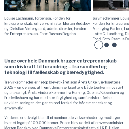
Louise Lachmann, forperson, Fonden for
Jurymedlemmer Louis
Entreprenørskab, erhvervsminister Morten Bødskov
Fonden for Entreprenør
og Christian Vintergaard, admin. direktør, Fonden
Managing Partner, Lu
for Entreprenørskab. Foto: Rasmus Degnbol
Lotte G. Lundberg, Di
Fond. Foto: Rasmus D
Unge over hele Danmark bruger entreprenørskab
som drivkraft til forandring – fra sundhed og
teknologi til fællesskab og bæredygtighed.
Tre virksomheder er netop blevet kåret som Årets Unge Iværksættere
2025 – og de viser, at fremtidens iværksættere både tænker innovativt
og ansvarligt. Årets vindere kommer fra Herning, Odense/København og
Frederikshavn og har med stor faglighed og samfundsforståelse
udviklet løsninger, der gør en reel forskel for både mennesker og
erhvervsliv.
Vinderne er udvalgt blandt ni nominerede virksomheder og modtager
hver et legat på 100.000 kroner. Prisen blev uddelt af erhvervsminister
Morten Bødskov ved Danmarks Entreprenørskabsfestival i K.B. Hallen