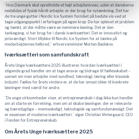
”Hvis Danmark skal opretholde et højt arbejdsniveau, uden at danskerne
nedslides af fysisk hårdt arbejde, er der brug for nytænkning. Det har
de tre unge gutter i Nordic Ice System formået på bedste vis ved at
tage udgangspunkt i erfaringen på egen krop. De har oplevet et problem
og tænkt, at der måtte være en nemmere løsning. Det er den
tankegang, vi har brug for i dansk iværksætteri. Det er innovativt og
prisværdigt. Stort tillykke til Nordic Ice System for at tænke på
medarbejdernes helbred,” erhvervsminister Morten Bødskov.
Iværksætteri som samfundskraft
Årets Unge Iværksættere 2025 illustrerer, hvordan iværksætteri i
stigende grad handler om at tage ansvar og bidrage til fællesskabet –
uanset om man arbejder med sundhed, teknologi, læring eller klassisk
industri. Fælles for årets vindere er, at de har omsat idéer til konkrete
løsninger med værdi for andre.
”De unge virksomheder viser, at entreprenørskab i dag ikke kun handler
om at starte en forretning, men om at skabe løsninger, der er relevante
og bæredygtige – menneskeligt, teknologisk og samfundsmæssigt. Det
er essensen af moderne iværksætteri,” siger Christian Vintergaard, CEO
i Fonden for Entreprenørskab.
Om Årets Unge Iværksættere 2025