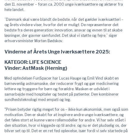
den 11. november – foran ca. 2000 unge iværksættere og aktører fra
hele landet.
”Danmark skal være blandt de bedste, når det gælder iværksætteri –
og årets vindere viser, hvorfor det er muligt. De repræsenterer det
bedste fra deres generation: innovation, ansvar og evnen til at skabe
løsninger, der gavner samfundet. Det skal vi støtte og fejre,” siger
erhvervsminister Morten Bødskov.
Vinderne af Årets Unge Iværksættere 2025:
KATEGOR: LIFE SCIENCE
Vinder: AstMask (Herning)
Med opfindelsen FunSpacer har Lucas Hauge og Emil Vind skabt en
børnevenlig astmamaske, der reducerer frygt og gør medicinering
lettere og tryggere for børn og forældre. Masken er udviklet i
samarbejde med hospitaler og testet på patienter. Den kombinerer
sundhedsteknologi med empati og leg.
"Prisen betyder rigtig meget for os – ikke kun økonomisk, men også som
motivation. Den er skabt for at inspirere andre unge iværksættere, og
det føles stort at kunne være rollemodeller for andre. Vi har selv stået i
den situation, hvor vi kiggede op til andre, og nu er det pludselig os, der
bliver set op til. Det er en ret fed oplevelse, især fordi vi selv startede på