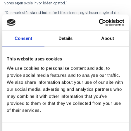
vores egen skole, hvor idéen opstod."
”Danmark står stærkt inden for Life science, og vi huser nogle af de
største og mest innovative virksomheder i branchen. Alligevel har
AstMask, demonstreret, at vi stadig har meget mere at byde på. Deres
FunSpacer vil være til gavn for tusindvis af børn og skabe mindre
utryghed, stress og frygt i hverdagen. Stort tillykke til AstMask for at
Consent
Details
About
være med til at holde Danmark i front inden for en branche, der både
skaber jobs og vækst herhjemme og for at forbedre livskvaliteten for
børn med astma,” fortæller erhvervsminister Morten Bødskov.
This website uses cookies
KATEGORI: DIVERSITET
Vidner: VerifyID (Odense og København)
We use cookies to personalise content and ads, to
provide social media features and to analyse our traffic.
De to 19-årige iværksættere Milo Mingolla Kielgast og Yassin Mohamed
Ayoub har udviklet VerifyID – en digital løsning til aldersverificering, som
We also share information about your use of our site with
allerede bruges af en stor del af Danmarks webshops. Løsningen
our social media, advertising and analytics partners who
beskytter unge og hjælper virksomheder med at overholde lovgivning,
may combine it with other information that you’ve
samtidig med at den værner om privatlivet.
provided to them or that they’ve collected from your use
"Det er en kæmpe fornøjelse, vi er meget glade. Vi havde godt tænkt, at
of their services.
der var en chance for at vinde, fordi det er gået rigtig godt hele året. Vi
startede med at vinde mesterskaberne på Fyn, så
regionsmesterskaberne og Danmarksmesterskaberne. Det sidste vi
vandt var Europamesterskaberne i entreprenørskab, og nu er vi på vej til
Consent