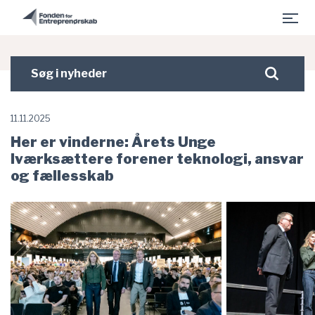
- Fonden for Entreprenørskab er indlæst
Gå til hovedindhold
Søg
Søg
i
nyheder
11.11.2025
Her er vinderne: Årets Unge
Iværksættere forener teknologi, ansvar
og fællesskab