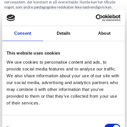
nervesystem, der konstant er på overarbejde. Hunde kan her tilbyde
noget, som andre pædagogiske redskaber ikke nødvendigvis kan.
Julie forklarer den dokumenterede effekt: "
Efter bare 8 til 16 minutters
samvær med en hund sænkes stresshormonerne, og signalstoffer som
oxytocin og dopamin stimuleres. Det giver ro, tryghed og motivation
."
Consent
Details
About
Ud over den fysiologiske virkning er også relationens karakter central.
Hundens tilstedeværelse er ikke vurderende, og dens reaktioner er
umiddelbare, hvilket kan være særligt værdifuldt for børn, der er vant
til krav, vurderinger og følelsesmæssigt pres.
This website uses cookies
"
Hunde dømmer ikke. Man kan bare sidde med den. Og samtidig lærer
We use cookies to personalise content and ads, to
barnet ansvar, gensidighed og tillid
," fortæller Emilie.
provide social media features and to analyse our traffic.
Livsgården er derfor tænkt som et tilbud, hvor børn kan indgå i et
We also share information about your use of our site with
læringsmiljø uden krav og forventninger, men hvor der stadig arbejdes
our social media, advertising and analytics partners who
målrettet med at bygge bro tilbage til skolen. Julie og Emilie forestiller
may combine it with other information that you’ve
sig både et fysisk sted og en mulighed for at være til stede på skolerne,
så samarbejdet mellem barn, forældre og skole styrkes.
provided to them or that they’ve collected from your use
of their services.
Hvorfor social innovation?
At idéen kunne udvikle sig til et projekt, hænger sammen med deres
valg af profiluddannelsen social innovation og entreprenørskab.
Uddannelsen gav dem mulighed for at tænke pædagogik på nye måder
Consent
og udvikle deres idé i et miljø, hvor innovation er i fokus.
Selection