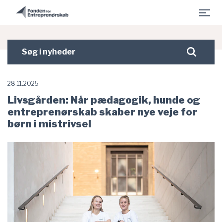
- Fonden for Entreprenørskab er indlæst
Gå til hovedindhold
Søg
Søg
i
nyheder
28.11.2025
Livsgården: Når pædagogik, hunde og
entreprenørskab skaber nye veje for
børn i mistrivsel