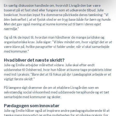
En særlig diskussion handlede om, hvorvidt Livsgården bør være
baseret på et fast sted eller fungere som et udkørende tilbud. Julie
beskriver, hvordan input fra dommerne påvirkede deres tænkning: "
Vi
blev bekræftet i, at et fysisk sted er en tryg base både for børn og hunde.
Men det gav også mening at kunne komme ud til børn i deres eget
nærmiljø
."
Og så fik de input til, hvordan man håndterer de mange juridiske og
organisatoriske krav. Julie siger: "
Vi blev mindet om, hvor vigtigt det er at
være klare på, hvilke paragraffer vi falder under, når vi skal samarbejde
med kommuner.
"
Hvad bliver det næste skridt?
Julie og Emilie arbejder målrettet videre. Julie skal efter endt
uddannelse til Odsherred, hvor hun håber at kunne tage projektets idéer
med ind i praksis: "
Bare det at få fokus på dyr i pædagogisk arbejde er et
vigtigt første skridt
."
På længere sigt drømmer de om at etablere Livsgården som en
selvstændig social virksomhed med uddannede terapihunde og et tæt
samarbejde med kommuner og skoler.
Pædagogen som innovatør
Julie og Emilie håber også at inspirere andre pædagogstuderende til at
tænke mere innovativt og gribe muligheden for at påvirke praksis. For