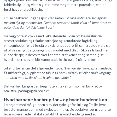
nysgerrighed blev startskuddet til en undersøgelsesproces, som hurtigt
foldede sig ud og viste sig at rumme meget mere potentiale, end de
først havde forestillet sig.
Emilie beskriver udgangspunktet sådan: "
Vi ville optimere samspillet
mellem dyr og mennesker. Gennem research fandt vi ud af, hvor stort et
potentiale der faktisk ligger i det
."
De begyndte at dykke ned i eksisterende viden om besøgshunde,
stressreduktion og relationsarbejde og kontaktede fagfolk og
virksomheder for at forstå praksisfeltet bedre. Ét samarbejde viste sig
at blive særligt betydningsfuldt: mødet med Glad i Skole i Jylland. Her
kunne de spejle deres tanker i et etableret koncept og samtidig se,
hvordan deres egen idé kunne adskille sig og stå på egne ben.
Julie fortæller om det afgørende møde: "
Det var dér, konceptet landede.
Et midlertidigt, supplerende tilbud til børn i mistrivsel eller skolevægring
– et sted med fællesskab, tryghed og hunde.
"
Det var her, Livsgården begyndte at tage form som et konkret og
realistisk pædagogisk projekt.
Hvad børnene har brug for – og hvad hundene kan
I arbejdet med målgruppen blev det tydeligt for Julie og Emilie, hvor
belastet mange børn med skolevægring er. De beskriver børn, der ofte
lever isoleret, uden stabil kontakt til jævnaldrende og med et